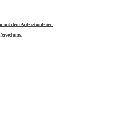
5 Min
5 Min
n mit dem Auferstandenen
5 Min
ferstehung
5 Min
5 Min
5 Min
6 Min
6 Min
4 Min