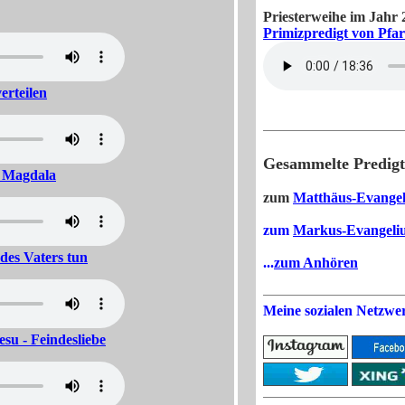
Priesterweihe im Jahr 
Primizpredigt von Pfa
erteilen
Gesammelte Predigt
n Magdala
zum
Matthäus-Evange
zum
Markus-Evangeli
des Vaters tun
...
zum Anhören
Meine sozialen Netzwe
esu - Feindesliebe