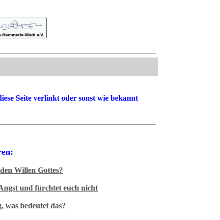
6 Min
6 Min
diese Seite verlinkt oder sonst wie bekannt
7 Min
ren:
7 Min
den Willen Gottes?
Angst und fürchtet euch nicht
7 Min
g, was bedeutet das?