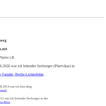
berg
x.net
farrer i.R.
.2026 war ich leitender Seelsorger (Pfarrvikar) in
 Familie, Berlin-Lichterfelde
.
.2014 war ich hier tätig:
alsund
.
2 war ich leitender Seelsorger in der
in-Britz