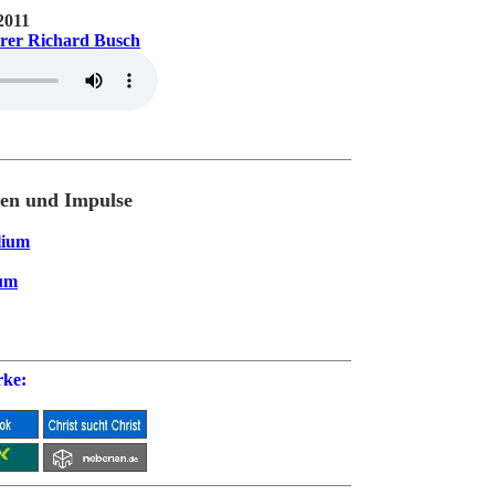
Dauer
2011
rrer Richard Busch
9 Min
8 Min
en und Impulse
lium
5 Min
um
6 Min
rke:
6 Min