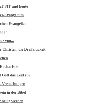
AT, NT und heute
nes-Evangelium
5 Min
schen Evangelien
ünde"
5 Min
er von...
 Christen, die Dreifaltigkeit
Leben
5 Min
Eucharistie
5 Min
 Gott das Leid zu?
5 Min
 - Versuchungen
ein in der Bibel
5 Min
 heilig werden