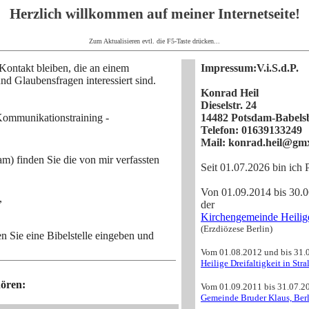
Herzlich willkommen auf meiner Internetseite!
Zum Aktualisieren evtl. die F5-Taste drücken...
Kontakt bleiben, die an einem
Impressum:V.i.S.d.P.
d Glaubensfragen interessiert sind.
Konrad Heil
Dieselstr. 24
 Kommunikationstraining -
14482 Potsdam-Babels
Telefon: 01639133249
Mail: konrad.heil@gm
sam) finden Sie die von mir verfassten
Seit 01.07.2026 bin ich P
Von 01.09.2014 bis 30.06
,
der
Kirchengemeinde Heilige
(Erzdiözese Berlin)
n Sie eine Bibelstelle eingeben und
Vom 01.08.2012 und bis 31.08
Heilige Dreifaltigkeit in Str
ören:
Vom 01.09.2011 bis 31.07.201
Gemeinde Bruder Klaus, Berl