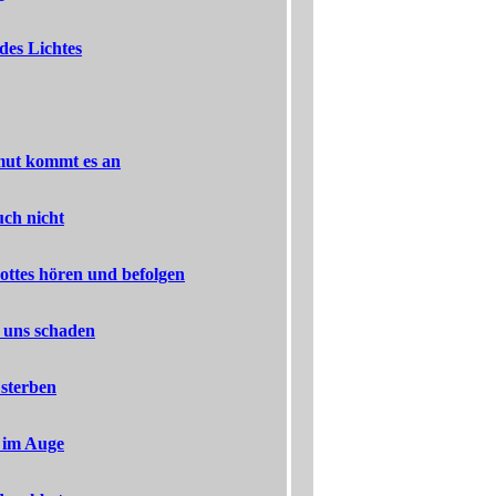
des Lichtes
mut kommt es an
uch nicht
ottes hören und befolgen
d uns schaden
 sterben
 im Auge