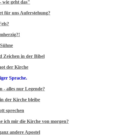
- wie geht das"
et für uns Auferstehung?
5 Min
Fels?
rmherzig?!
5 Min
 Sühne
 Zeichen in der Bibel
not der Kirche
5 Min
iger Sprache.
 - alles nur Legende?
n der Kirche bleibe
5 Min
ott sprechen
e ich mir die Kirche von morgen?
6 Min
ganz andere Apostel